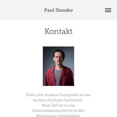
Paul Stender
Kontakt
Hallo, ich studiere Fotografie an der
Fachhochschule Dortmund.
Mein Ziel ist es das
Zwischenmenschliche in der
Begegnung festzuhalten.